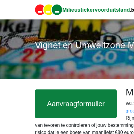
Vignet en Umweltzone M
Mi
Aanvraagformulier
Waa
gro
Rijn
van tevoren te controleren of jouw bestemming 
risico dat je een boete van maar liefst €80 euro 