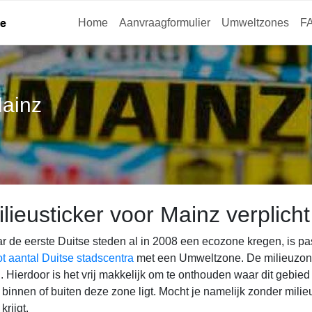
Home
Aanvraagformulier
Umweltzones
F
ainz
lieusticker voor Mainz verplicht
r de eerste Duitse steden al in 2008 een ecozone kregen, is p
ot aantal Duitse stadscentra
met een Umweltzone. De milieuzone 
. Hierdoor is het vrij makkelijk om te onthouden waar dit gebied
binnen of buiten deze zone ligt. Mocht je namelijk zonder milieu
krijgt.