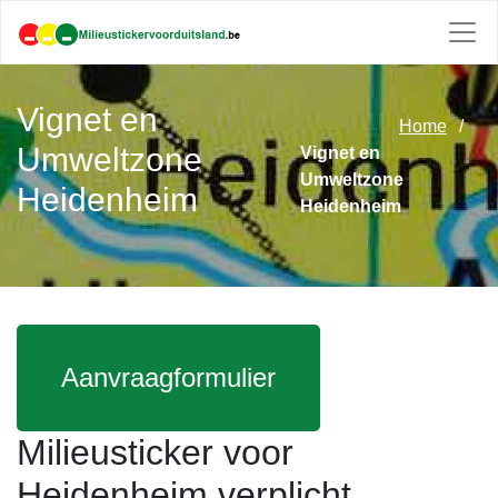
Vignet en
Home
Umweltzone
Vignet en
Umweltzone
Heidenheim
Heidenheim
Aanvraagformulier
Milieusticker voor
Heidenheim verplicht