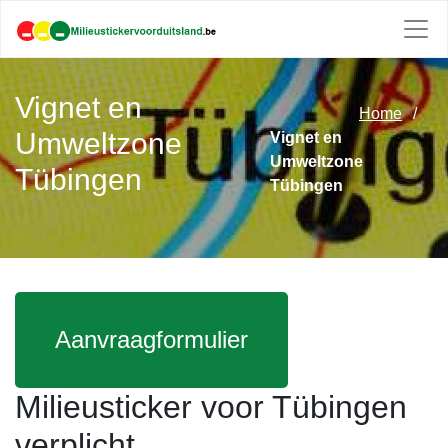
Vignet en
Home
Umweltzone
Vignet en
Umweltzone
Tübingen
Tübingen
Aanvraagformulier
Milieusticker voor Tübingen
verplicht